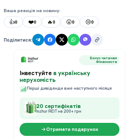
Ваша реакція на новину:
👍
❤️
🔥
😮
😢
0
0
0
0
0
Поділитися:
Бонус читачам
Фінансиста
Інвестуйте
в українську
нерухомість
Перші дивіденди вже наступного місяця
20 сертифікатів
Inzhur REIT на 200+ грн
Отримати подарунок