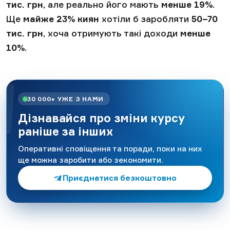
тис. грн
, але реально його мають
менше 19%
.
Ще
майже 23% киян
хотіли б заробляти
50–70
тис. грн
, хоча отримують такі доходи
менше
10%
.
30 000+ УЖЕ З НАМИ
Дізнавайся про зміни курсу
раніше за інших
Оперативні сповіщення та поради, поки на них
ще можна заробити або зекономити.
Приєднатися безкоштовно