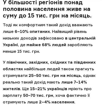
У більшості регіонів понад
половина населення живе на
суму до 15 тис. грн на місяць
.
Тоді як комфортним такий дохід вважають
лише
6–10% опитаних
. Найвищий рівень
низьких доходів зафіксовано
в центральній
Україні
, де
майже 68% людей
заробляють
менше 15 тис. грн.
У
північних, західних, східних та південних
областях
найбільше людей також прагнуть
отримувати
25–50 тис. грн на місяць
, однак
реально такий дохід мають
лише 7–14%
жителів
. Ще
15–21% українців
мріють про
зарплату
50–70 тис. грн
, хоча фактично її
отримують лише
2–4% населення
.